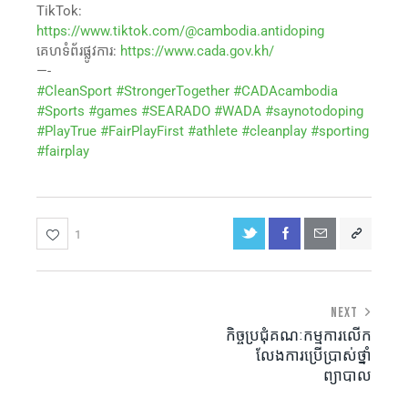
TikTok:
https://www.tiktok.com/@cambodia.antidoping
គេហទំព័រផ្លូវការ:
https://www.cada.gov.kh/
—-
#CleanSport
#StrongerTogether
#CADAcambodia
#Sports
#games
#SEARADO
#WADA
#saynotodoping
#PlayTrue
#FairPlayFirst
#athlete
#cleanplay
#sporting
#fairplay
1
NEXT
កិច្ចប្រជុំគណៈកម្មការលើក
លែងការប្រើប្រាស់ថ្នាំ
ព្យាបាល