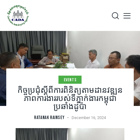
EVENTS
កិច្ចប្រជុំស្តីពីការពិនិត្យតាមដានវឌ្ឍន
ភាពការងាររបស់ទីភ្នាក់ងារកម្ពុជា
ប្រឆាំងដូប៉ា
RATANAK RAINSEY
December 16, 2024