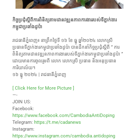
កិច្ចប្រជុំស្តីពីការពិនិត្យតាមដានវឌ្ឍនភាពការងាររបស់ទីភ្នាក់ងារ
កម្ពុជាប្រឆាំងដូប៉ា
រាជធានីភ្នំពេញ៖ នាព្រឹកថ្ងៃទី ១៦ ខែ ធ្នូ ឆ្នាំ២០២៤ លោកស្រី
ប្រធានទីភ្នាក់ងារកម្ពុជាប្រឆាំងដូប៉ា បានដឹកនាំកិច្ចប្រជុំស្តីពី ” ការ
ពិនិត្យតាមដានវឌ្ឍនភាពការងាររបស់ទីភ្នាក់ងារកម្ពុជាប្រឆាំងដូប៉ា ”
ដោយមានការចូលរួមពី លោក លោកស្រី ប្រធាន និងអនុប្រធាន
ការិយាល័យ។
១៦ ធ្នូ ២០២៤ | រាជធានីភ្នំពេញ
[ Click Here for More Picture ]
—-
JOIN US:
Facebook:
https://www.facebook.com/CambodiaAntiDoping
Telegram:
https://t.me/cadanews
Instagram:
https://www.instagram.com/cambodia.antidoping